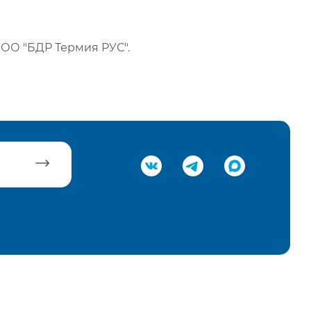
ОО "БДР Термия РУС".