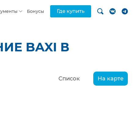
Где купить
кументы
Бонусы
ИЕ BAXI В
Список
На карте