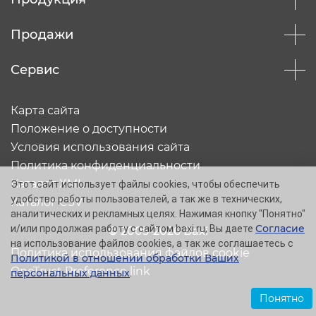
Продажи
Сервис
Карта сайта
Положение о доступности
Условия использования сайта
Политика конфиденциальности
Каталог XML
Этот сайт использует файлы cookies, чтобы обеспечить
удобство работы пользователей, а так же в технических,
Каталог CSV
аналитических и рекламных целях. Нажимая кнопку "Понятно"
Согласие
и/или продолжая работу с сайтом baxi.ru, Вы даете
© 2005-2026 Baxi
на использование файлов cookies, а так же соглашаетесь с
Политика использования файлов cookie
Политикой в отношении обработки Ваших
OneTrust Preference link
персональных данных
.
Понятно