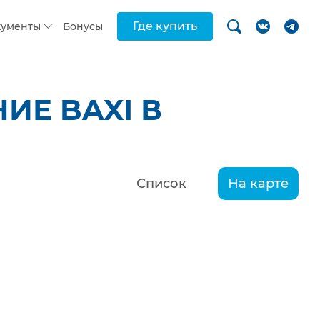
Где купить
кументы
Бонусы
ИЕ BAXI В
Список
На карте