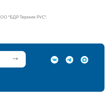
ОО "БДР Термия РУС".