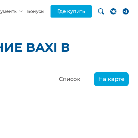
Где купить
кументы
Бонусы
ИЕ BAXI В
Список
На карте