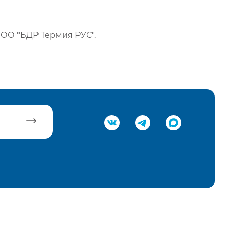
ОО "БДР Термия РУС".