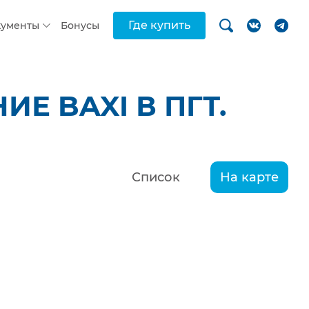
Где купить
кументы
Бонусы
Е BAXI В ПГТ.
Список
На карте