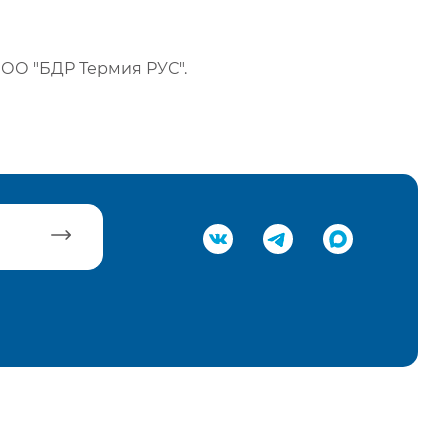
ОО "БДР Термия РУС".