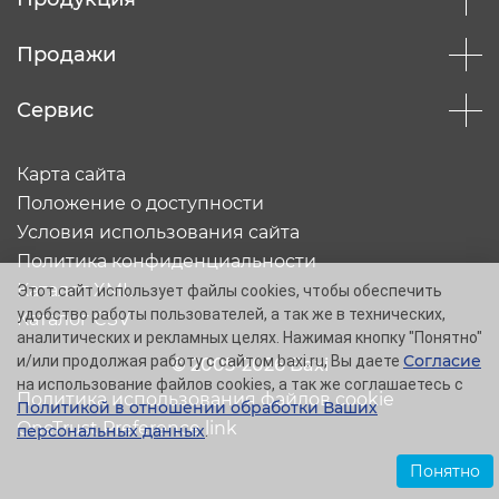
Продажи
Сервис
Карта сайта
Положение о доступности
Условия использования сайта
Политика конфиденциальности
Каталог XML
Этот сайт использует файлы cookies, чтобы обеспечить
удобство работы пользователей, а так же в технических,
Каталог CSV
аналитических и рекламных целях. Нажимая кнопку "Понятно"
Согласие
и/или продолжая работу с сайтом baxi.ru, Вы даете
© 2005-2026 Baxi
на использование файлов cookies, а так же соглашаетесь с
Политика использования файлов cookie
Политикой в отношении обработки Ваших
OneTrust Preference link
персональных данных
.
Понятно