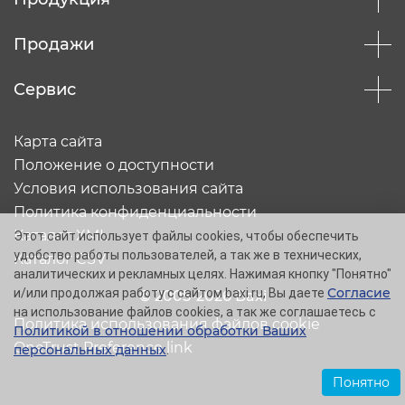
Продажи
Сервис
Карта сайта
Положение о доступности
Условия использования сайта
Политика конфиденциальности
Каталог XML
Этот сайт использует файлы cookies, чтобы обеспечить
удобство работы пользователей, а так же в технических,
Каталог CSV
аналитических и рекламных целях. Нажимая кнопку "Понятно"
Согласие
и/или продолжая работу с сайтом baxi.ru, Вы даете
© 2005-2026 Baxi
на использование файлов cookies, а так же соглашаетесь с
Политика использования файлов cookie
Политикой в отношении обработки Ваших
OneTrust Preference link
персональных данных
.
Понятно