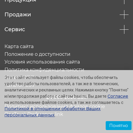
Продажи
Сервис
Карта сайта
Положение о доступности
Условия использования сайта
Политика конфиденциальности
Каталог XML
Этот сайт использует файлы cookies, чтобы обеспечить
удобство работы пользователей, а так же в технических,
Каталог CSV
аналитических и рекламных целях. Нажимая кнопку "Понятно"
Согласие
и/или продолжая работу с сайтом baxi.ru, Вы даете
© 2005-2026 Baxi
на использование файлов cookies, а так же соглашаетесь с
Политика использования файлов cookie
Политикой в отношении обработки Ваших
OneTrust Preference link
персональных данных
.
Понятно