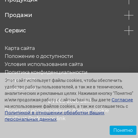
Продажи
Сервис
Карта сайта
Положение о доступности
Условия использования сайта
Политика конфиденциальности
Каталог XML
Этот сайт использует файлы cookies, чтобы обеспечить
удобство работы пользователей, а так же в технических,
Каталог CSV
аналитических и рекламных целях. Нажимая кнопку "Понятно"
Согласие
и/или продолжая работу с сайтом baxi.ru, Вы даете
© 2005-2026 Baxi
на использование файлов cookies, а так же соглашаетесь с
Политика использования файлов cookie
Политикой в отношении обработки Ваших
OneTrust Preference link
персональных данных
.
Понятно