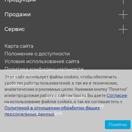
Продажи
Сервис
Карта сайта
Положение о доступности
Условия использования сайта
Политика конфиденциальности
Каталог XML
Этот сайт использует файлы cookies, чтобы обеспечить
удобство работы пользователей, а так же в технических,
Каталог CSV
аналитических и рекламных целях. Нажимая кнопку "Понятно"
Согласие
и/или продолжая работу с сайтом baxi.ru, Вы даете
© 2005-2026 Baxi
на использование файлов cookies, а так же соглашаетесь с
Политика использования файлов cookie
Политикой в отношении обработки Ваших
OneTrust Preference link
персональных данных
.
Понятно