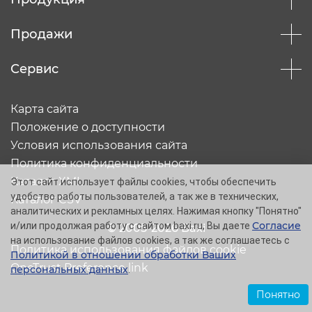
Продажи
Сервис
Карта сайта
Положение о доступности
Условия использования сайта
Политика конфиденциальности
Каталог XML
Этот сайт использует файлы cookies, чтобы обеспечить
удобство работы пользователей, а так же в технических,
Каталог CSV
аналитических и рекламных целях. Нажимая кнопку "Понятно"
Согласие
и/или продолжая работу с сайтом baxi.ru, Вы даете
© 2005-2026 Baxi
на использование файлов cookies, а так же соглашаетесь с
Политика использования файлов cookie
Политикой в отношении обработки Ваших
OneTrust Preference link
персональных данных
.
Понятно