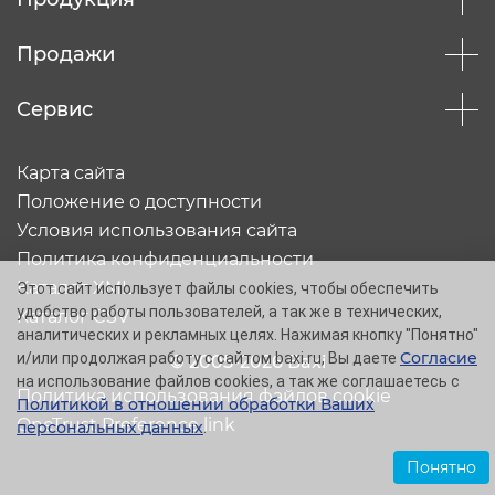
Продажи
Сервис
Карта сайта
Положение о доступности
Условия использования сайта
Политика конфиденциальности
Каталог XML
Этот сайт использует файлы cookies, чтобы обеспечить
удобство работы пользователей, а так же в технических,
Каталог CSV
аналитических и рекламных целях. Нажимая кнопку "Понятно"
Согласие
и/или продолжая работу с сайтом baxi.ru, Вы даете
© 2005-2026 Baxi
на использование файлов cookies, а так же соглашаетесь с
Политика использования файлов cookie
Политикой в отношении обработки Ваших
OneTrust Preference link
персональных данных
.
Понятно