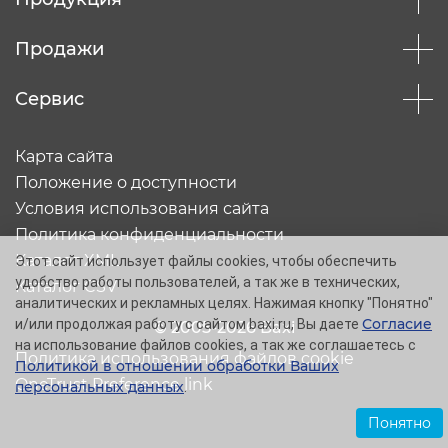
Продажи
Сервис
Карта сайта
Положение о доступности
Условия использования сайта
Политика конфиденциальности
Каталог XML
Этот сайт использует файлы cookies, чтобы обеспечить
удобство работы пользователей, а так же в технических,
Каталог CSV
аналитических и рекламных целях. Нажимая кнопку "Понятно"
Согласие
и/или продолжая работу с сайтом baxi.ru, Вы даете
© 2005-2026 Baxi
на использование файлов cookies, а так же соглашаетесь с
Политика использования файлов cookie
Политикой в отношении обработки Ваших
OneTrust Preference link
персональных данных
.
Понятно