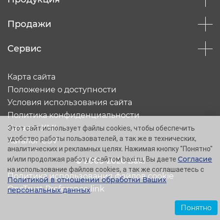
Продажи
Сервис
Карта сайта
Положение о доступности
Условия использования сайта
Политика конфиденциальности
Каталог XML
Этот сайт использует файлы cookies, чтобы обеспечить
удобство работы пользователей, а так же в технических,
Каталог CSV
аналитических и рекламных целях. Нажимая кнопку "Понятно"
Согласие
и/или продолжая работу с сайтом baxi.ru, Вы даете
© 2005-2026 Baxi
на использование файлов cookies, а так же соглашаетесь с
Политика использования файлов cookie
Политикой в отношении обработки Ваших
OneTrust Preference link
персональных данных
.
Понятно