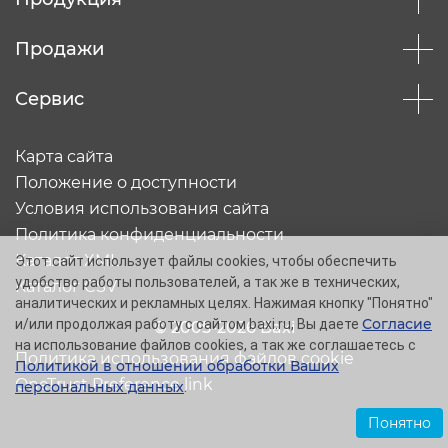
Продажи
Сервис
Карта сайта
Положение о доступности
Условия использования сайта
Политика конфиденциальности
Каталог XML
Этот сайт использует файлы cookies, чтобы обеспечить
удобство работы пользователей, а так же в технических,
Каталог CSV
аналитических и рекламных целях. Нажимая кнопку "Понятно"
Согласие
и/или продолжая работу с сайтом baxi.ru, Вы даете
© 2005-2026 Baxi
на использование файлов cookies, а так же соглашаетесь с
Политика использования файлов cookie
Политикой в отношении обработки Ваших
OneTrust Preference link
персональных данных
.
Понятно