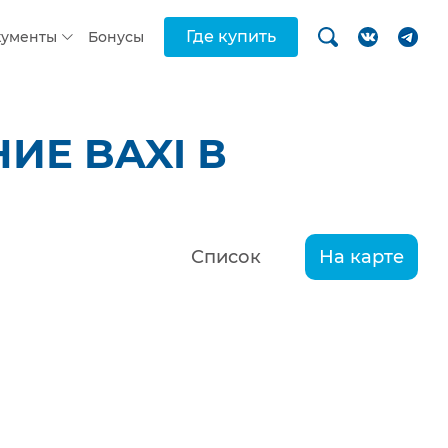
Где купить
кументы
Бонусы
ИЕ BAXI В
Список
На карте