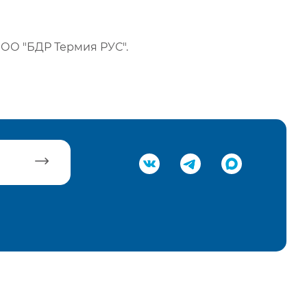
ОО "БДР Термия РУС".