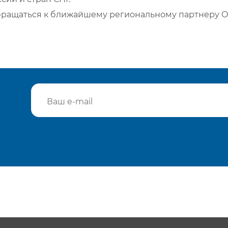
бращаться к ближайшему региональному партнеру О
Подтвердить e-mail
Отп