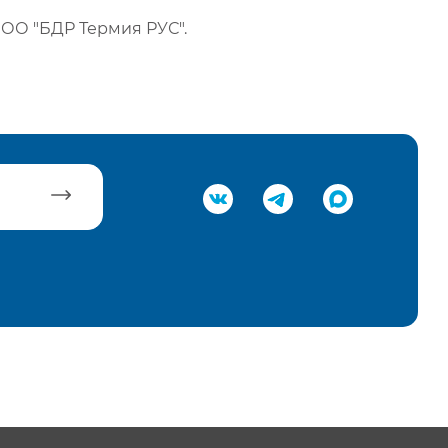
ОО "БДР Термия РУС".
равить