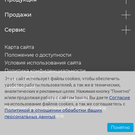
Продажи
Сервис
Карта сайта
Положение о доступности
Условия использования сайта
Политика конфиденциальности
Каталог XML
Этот сайт использует файлы cookies, чтобы обеспечить
удобство работы пользователей, а так же в технических,
Каталог CSV
аналитических и рекламных целях. Нажимая кнопку "Понятно"
Согласие
и/или продолжая работу с сайтом baxi.ru, Вы даете
© 2005-2026 Baxi
на использование файлов cookies, а так же соглашаетесь с
Политика использования файлов cookie
Политикой в отношении обработки Ваших
OneTrust Preference link
персональных данных
.
Понятно