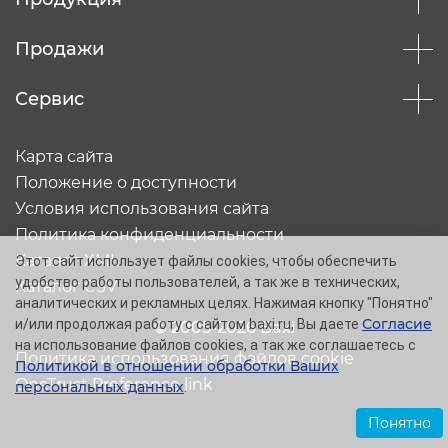
Продажи
Сервис
Карта сайта
Положение о доступности
Условия использования сайта
Политика конфиденциальности
Каталог XML
Этот сайт использует файлы cookies, чтобы обеспечить
удобство работы пользователей, а так же в технических,
Каталог CSV
аналитических и рекламных целях. Нажимая кнопку "Понятно"
Согласие
и/или продолжая работу с сайтом baxi.ru, Вы даете
© 2005-2026 Baxi
на использование файлов cookies, а так же соглашаетесь с
Политика использования файлов cookie
Политикой в отношении обработки Ваших
OneTrust Preference link
персональных данных
.
Понятно