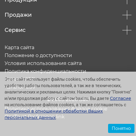
Продажи
Сервис
Карта сайта
Положение о доступности
Условия использования сайта
Политика конфиденциальности
Каталог XML
Этот сайт использует файлы cookies, чтобы обеспечить
удобство работы пользователей, а так же в технических,
Каталог CSV
аналитических и рекламных целях. Нажимая кнопку "Понятно"
Согласие
и/или продолжая работу с сайтом baxi.ru, Вы даете
© 2005-2026 Baxi
на использование файлов cookies, а так же соглашаетесь с
Политика использования файлов cookie
Политикой в отношении обработки Ваших
OneTrust Preference link
персональных данных
.
Понятно