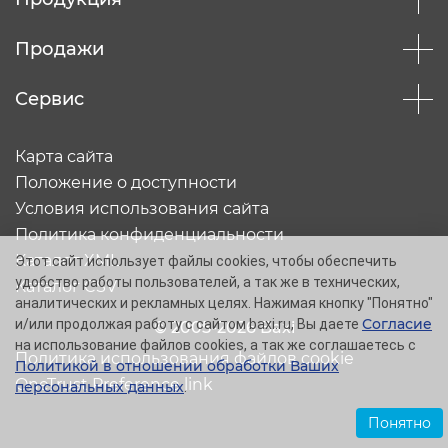
Продажи
Сервис
Карта сайта
Положение о доступности
Условия использования сайта
Политика конфиденциальности
Каталог XML
Этот сайт использует файлы cookies, чтобы обеспечить
удобство работы пользователей, а так же в технических,
Каталог CSV
аналитических и рекламных целях. Нажимая кнопку "Понятно"
Согласие
и/или продолжая работу с сайтом baxi.ru, Вы даете
© 2005-2026 Baxi
на использование файлов cookies, а так же соглашаетесь с
Политика использования файлов cookie
Политикой в отношении обработки Ваших
OneTrust Preference link
персональных данных
.
Понятно