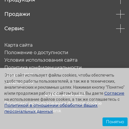
Продажи
Сервис
Карта сайта
Положение о доступности
Условия использования сайта
Политика конфиденциальности
Каталог XML
Этот сайт использует файлы cookies, чтобы обеспечить
удобство работы пользователей, а так же в технических,
Каталог CSV
аналитических и рекламных целях. Нажимая кнопку "Понятно"
Согласие
и/или продолжая работу с сайтом baxi.ru, Вы даете
© 2005-2026 Baxi
на использование файлов cookies, а так же соглашаетесь с
Политика использования файлов cookie
Политикой в отношении обработки Ваших
OneTrust Preference link
персональных данных
.
Понятно