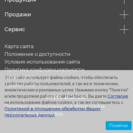
Продажи
Сервис
Карта сайта
Положение о доступности
Условия использования сайта
Политика конфиденциальности
Каталог XML
Этот сайт использует файлы cookies, чтобы обеспечить
удобство работы пользователей, а так же в технических,
Каталог CSV
аналитических и рекламных целях. Нажимая кнопку "Понятно"
Согласие
и/или продолжая работу с сайтом baxi.ru, Вы даете
© 2005-2026 Baxi
на использование файлов cookies, а так же соглашаетесь с
Политика использования файлов cookie
Политикой в отношении обработки Ваших
OneTrust Preference link
персональных данных
.
Понятно