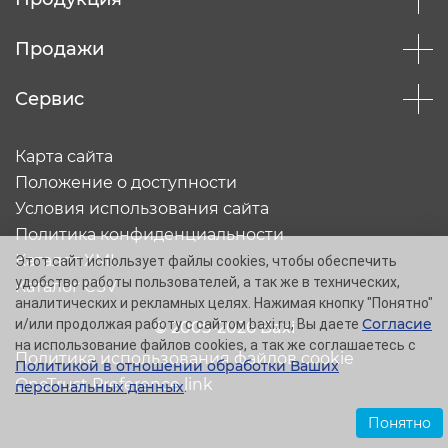
Продажи
Сервис
Карта сайта
Положение о доступности
Условия использования сайта
Политика конфиденциальности
Каталог XML
Этот сайт использует файлы cookies, чтобы обеспечить
удобство работы пользователей, а так же в технических,
Каталог CSV
аналитических и рекламных целях. Нажимая кнопку "Понятно"
Согласие
и/или продолжая работу с сайтом baxi.ru, Вы даете
© 2005-2026 Baxi
на использование файлов cookies, а так же соглашаетесь с
Политика использования файлов cookie
Политикой в отношении обработки Ваших
OneTrust Preference link
персональных данных
.
Понятно