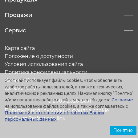
Продажи
Сервис
Карта сайта
Положение о доступности
Условия использования сайта
Политика конфиденциальности
Каталог XML
Этот сайт использует файлы cookies, чтобы обеспечить
удобство работы пользователей, а так же в технических,
Каталог CSV
аналитических и рекламных целях. Нажимая кнопку "Понятно"
Согласие
и/или продолжая работу с сайтом baxi.ru, Вы даете
© 2005-2026 Baxi
на использование файлов cookies, а так же соглашаетесь с
Политика использования файлов cookie
Политикой в отношении обработки Ваших
OneTrust Preference link
персональных данных
.
Понятно