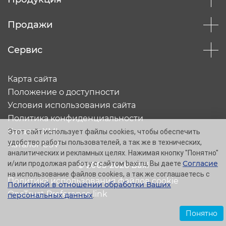
Продажи
Сервис
Карта сайта
Положение о доступности
Условия использования сайта
Политика конфиденциальности
Каталог XML
Этот сайт использует файлы cookies, чтобы обеспечить
удобство работы пользователей, а так же в технических,
Каталог CSV
аналитических и рекламных целях. Нажимая кнопку "Понятно"
Согласие
и/или продолжая работу с сайтом baxi.ru, Вы даете
© 2005-2026 Baxi
на использование файлов cookies, а так же соглашаетесь с
Политика использования файлов cookie
Политикой в отношении обработки Ваших
OneTrust Preference link
персональных данных
.
Понятно