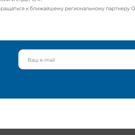
бращаться к ближайшему региональному партнеру О
Подтвердить e-mail
Отп