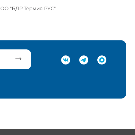
ОО "БДР Термия РУС".
равить