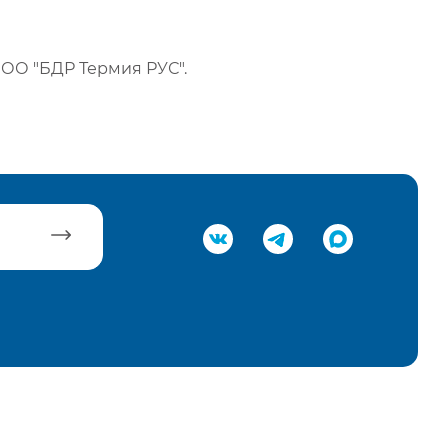
ОО "БДР Термия РУС".