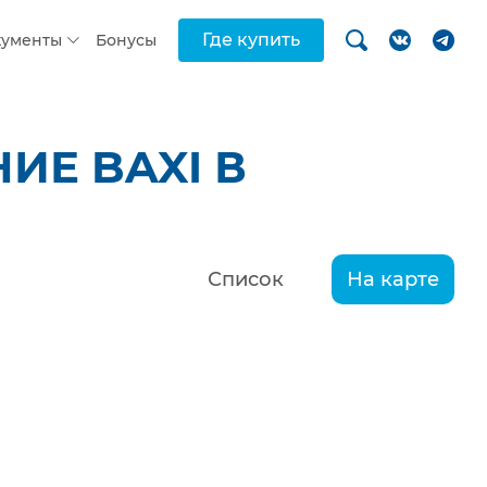
Где купить
кументы
Бонусы
ИЕ BAXI В
Список
На карте