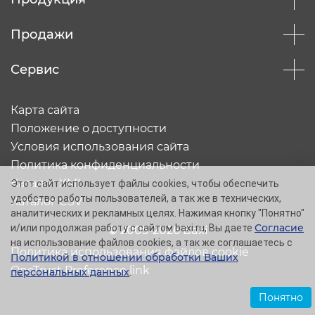
Продажи
Сервис
Карта сайта
Положение о доступности
Условия использования сайта
Политика конфиденциальности
Каталог XML
Этот сайт использует файлы cookies, чтобы обеспечить
удобство работы пользователей, а так же в технических,
Каталог CSV
аналитических и рекламных целях. Нажимая кнопку "Понятно"
Согласие
и/или продолжая работу с сайтом baxi.ru, Вы даете
© 2005-2026 Baxi
на использование файлов cookies, а так же соглашаетесь с
Политика использования файлов cookie
Политикой в отношении обработки Ваших
OneTrust Preference link
персональных данных
.
Понятно