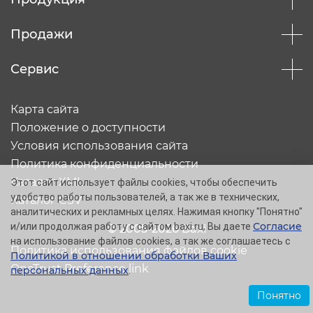
Продажи
Сервис
Карта сайта
Положение о доступности
Условия использования сайта
Политика конфиденциальности
Каталог XML
Этот сайт использует файлы cookies, чтобы обеспечить
удобство работы пользователей, а так же в технических,
Каталог CSV
аналитических и рекламных целях. Нажимая кнопку "Понятно"
Согласие
и/или продолжая работу с сайтом baxi.ru, Вы даете
© 2005-2026 Baxi
на использование файлов cookies, а так же соглашаетесь с
Политика использования файлов cookie
Политикой в отношении обработки Ваших
OneTrust Preference link
персональных данных
.
Понятно