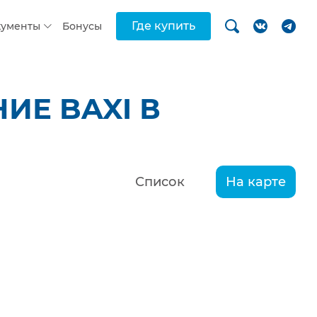
Где купить
кументы
Бонусы
ИЕ BAXI В
Список
На карте