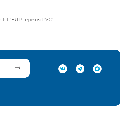
ОО "БДР Термия РУС".