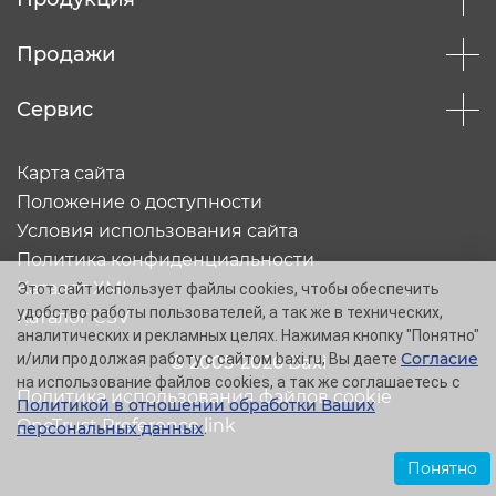
Продажи
Сервис
Карта сайта
Положение о доступности
Условия использования сайта
Политика конфиденциальности
Каталог XML
Этот сайт использует файлы cookies, чтобы обеспечить
удобство работы пользователей, а так же в технических,
Каталог CSV
аналитических и рекламных целях. Нажимая кнопку "Понятно"
Согласие
и/или продолжая работу с сайтом baxi.ru, Вы даете
© 2005-2026 Baxi
на использование файлов cookies, а так же соглашаетесь с
Политика использования файлов cookie
Политикой в отношении обработки Ваших
OneTrust Preference link
персональных данных
.
Понятно