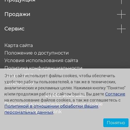
Продажи
Сервис
Карта сайта
Положение о доступности
Условия использования сайта
Политика конфиденциальности
Каталог XML
Этот сайт использует файлы cookies, чтобы обеспечить
удобство работы пользователей, а так же в технических,
Каталог CSV
аналитических и рекламных целях. Нажимая кнопку "Понятно"
Согласие
и/или продолжая работу с сайтом baxi.ru, Вы даете
© 2005-2026 Baxi
на использование файлов cookies, а так же соглашаетесь с
Политика использования файлов cookie
Политикой в отношении обработки Ваших
OneTrust Preference link
персональных данных
.
Понятно