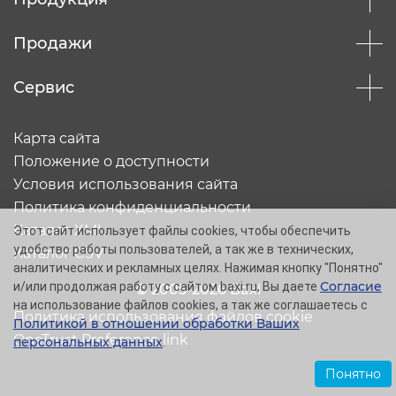
Продажи
Сервис
Карта сайта
Положение о доступности
Условия использования сайта
Политика конфиденциальности
Каталог XML
Этот сайт использует файлы cookies, чтобы обеспечить
удобство работы пользователей, а так же в технических,
Каталог CSV
аналитических и рекламных целях. Нажимая кнопку "Понятно"
Согласие
и/или продолжая работу с сайтом baxi.ru, Вы даете
© 2005-2026 Baxi
на использование файлов cookies, а так же соглашаетесь с
Политика использования файлов cookie
Политикой в отношении обработки Ваших
OneTrust Preference link
персональных данных
.
Понятно