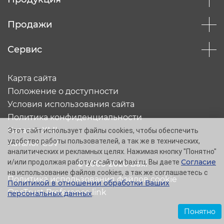
Продажи
Сервис
Карта сайта
Положение о доступности
Условия использования сайта
Политика конфиденциальности
Каталог XML
Этот сайт использует файлы cookies, чтобы обеспечить
удобство работы пользователей, а так же в технических,
Каталог CSV
аналитических и рекламных целях. Нажимая кнопку "Понятно"
Согласие
и/или продолжая работу с сайтом baxi.ru, Вы даете
© 2005-2026 Baxi
на использование файлов cookies, а так же соглашаетесь с
Политика использования файлов cookie
Политикой в отношении обработки Ваших
OneTrust Preference link
персональных данных
.
Понятно