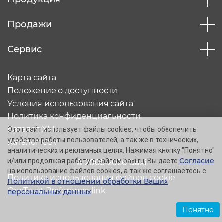
Продажи
Сервис
Карта сайта
Положение о доступности
Условия использования сайта
Политика конфиденциальности
Каталог XML
Этот сайт использует файлы cookies, чтобы обеспечить
удобство работы пользователей, а так же в технических,
Каталог CSV
аналитических и рекламных целях. Нажимая кнопку "Понятно"
Согласие
и/или продолжая работу с сайтом baxi.ru, Вы даете
© 2005-2026 Baxi
на использование файлов cookies, а так же соглашаетесь с
Политика использования файлов cookie
Политикой в отношении обработки Ваших
OneTrust Preference link
персональных данных
.
Понятно