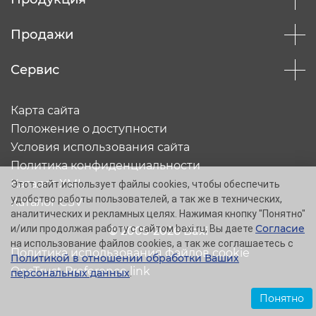
Продажи
Сервис
Карта сайта
Положение о доступности
Условия использования сайта
Политика конфиденциальности
Каталог XML
Этот сайт использует файлы cookies, чтобы обеспечить
удобство работы пользователей, а так же в технических,
Каталог CSV
аналитических и рекламных целях. Нажимая кнопку "Понятно"
Согласие
и/или продолжая работу с сайтом baxi.ru, Вы даете
© 2005-2026 Baxi
на использование файлов cookies, а так же соглашаетесь с
Политика использования файлов cookie
Политикой в отношении обработки Ваших
OneTrust Preference link
персональных данных
.
Понятно