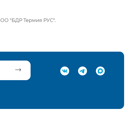
ОО "БДР Термия РУС".