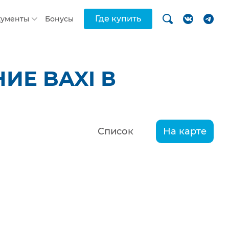
Где купить
кументы
Бонусы
ИЕ BAXI В
Список
На карте