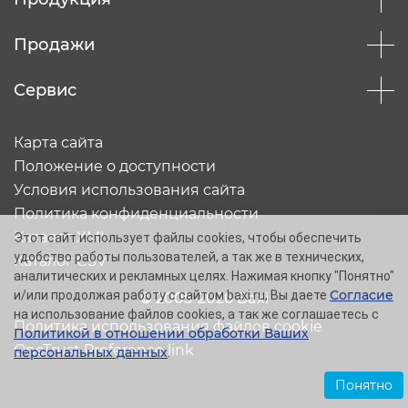
Продажи
Сервис
Карта сайта
Положение о доступности
Условия использования сайта
Политика конфиденциальности
Каталог XML
Этот сайт использует файлы cookies, чтобы обеспечить
удобство работы пользователей, а так же в технических,
Каталог CSV
аналитических и рекламных целях. Нажимая кнопку "Понятно"
Согласие
и/или продолжая работу с сайтом baxi.ru, Вы даете
© 2005-2026 Baxi
на использование файлов cookies, а так же соглашаетесь с
Политика использования файлов cookie
Политикой в отношении обработки Ваших
OneTrust Preference link
персональных данных
.
Понятно