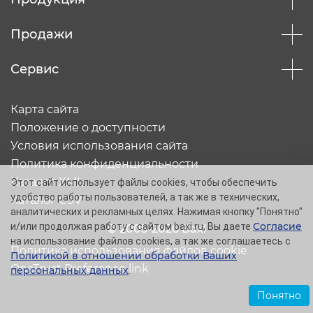
Продажи
Сервис
Карта сайта
Положение о доступности
Условия использования сайта
Политика конфиденциальности
Каталог XML
Этот сайт использует файлы cookies, чтобы обеспечить
удобство работы пользователей, а так же в технических,
Каталог CSV
аналитических и рекламных целях. Нажимая кнопку "Понятно"
Согласие
и/или продолжая работу с сайтом baxi.ru, Вы даете
© 2005-2026 Baxi
на использование файлов cookies, а так же соглашаетесь с
Политика использования файлов cookie
Политикой в отношении обработки Ваших
OneTrust Preference link
персональных данных
.
Понятно