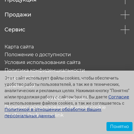
Продажи
Сервис
Карта сайта
Положение о доступности
Условия использования сайта
Политика конфиденциальности
Каталог XML
Этот сайт использует файлы cookies, чтобы обеспечить
удобство работы пользователей, а так же в технических,
Каталог CSV
аналитических и рекламных целях. Нажимая кнопку "Понятно"
Согласие
и/или продолжая работу с сайтом baxi.ru, Вы даете
© 2005-2026 Baxi
на использование файлов cookies, а так же соглашаетесь с
Политика использования файлов cookie
Политикой в отношении обработки Ваших
OneTrust Preference link
персональных данных
.
Понятно