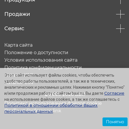
Продажи
Сервис
Карта сайта
Положение о доступности
Условия использования сайта
Политика конфиденциальности
Каталог XML
Этот сайт использует файлы cookies, чтобы обеспечить
удобство работы пользователей, а так же в технических,
Каталог CSV
аналитических и рекламных целях. Нажимая кнопку "Понятно"
Согласие
и/или продолжая работу с сайтом baxi.ru, Вы даете
© 2005-2026 Baxi
на использование файлов cookies, а так же соглашаетесь с
Политика использования файлов cookie
Политикой в отношении обработки Ваших
OneTrust Preference link
персональных данных
.
Понятно