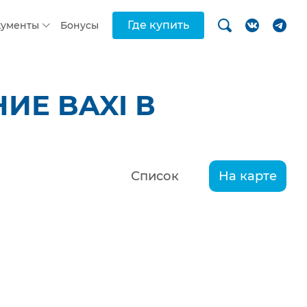
Где купить
кументы
Бонусы
ИЕ BAXI В
Список
На карте