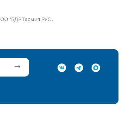
ОО "БДР Термия РУС".