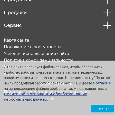
Продажи
Сервис
Карта сайта
Положение о доступности
Условия использования сайта
Политика конфиденциальности
Каталог XML
Этот сайт использует файлы cookies, чтобы обеспечить
удобство работы пользователей, а так же в технических,
Каталог CSV
аналитических и рекламных целях. Нажимая кнопку "Понятно"
Согласие
и/или продолжая работу с сайтом baxi.ru, Вы даете
© 2005-2026 Baxi
на использование файлов cookies, а так же соглашаетесь с
Политика использования файлов cookie
Политикой в отношении обработки Ваших
OneTrust Preference link
персональных данных
.
Понятно