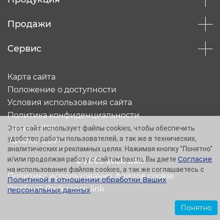
Продажи
Сервис
Карта сайта
Положение о доступности
Условия использования сайта
Политика конфиденциальности
Каталог XML
Этот сайт использует файлы cookies, чтобы обеспечить
удобство работы пользователей, а так же в технических,
Каталог CSV
аналитических и рекламных целях. Нажимая кнопку "Понятно"
Согласие
и/или продолжая работу с сайтом baxi.ru, Вы даете
© 2005-2026 Baxi
на использование файлов cookies, а так же соглашаетесь с
Политика использования файлов cookie
Политикой в отношении обработки Ваших
OneTrust Preference link
персональных данных
.
Понятно