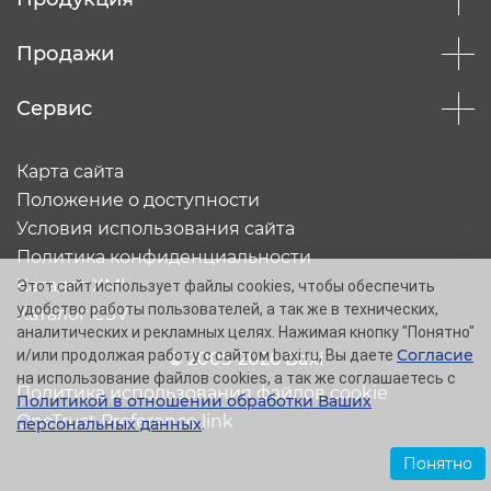
Продажи
Сервис
Карта сайта
Положение о доступности
Условия использования сайта
Политика конфиденциальности
Каталог XML
Этот сайт использует файлы cookies, чтобы обеспечить
удобство работы пользователей, а так же в технических,
Каталог CSV
аналитических и рекламных целях. Нажимая кнопку "Понятно"
Согласие
и/или продолжая работу с сайтом baxi.ru, Вы даете
© 2005-2026 Baxi
на использование файлов cookies, а так же соглашаетесь с
Политика использования файлов cookie
Политикой в отношении обработки Ваших
OneTrust Preference link
персональных данных
.
Понятно