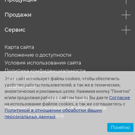
Продажи
Сервис
Карта сайта
Положение о доступности
Условия использования сайта
Политика конфиденциальности
Каталог XML
Этот сайт использует файлы cookies, чтобы обеспечить
удобство работы пользователей, а так же в технических,
Каталог CSV
аналитических и рекламных целях. Нажимая кнопку "Понятно"
Согласие
и/или продолжая работу с сайтом baxi.ru, Вы даете
© 2005-2026 Baxi
на использование файлов cookies, а так же соглашаетесь с
Политика использования файлов cookie
Политикой в отношении обработки Ваших
OneTrust Preference link
персональных данных
.
Понятно