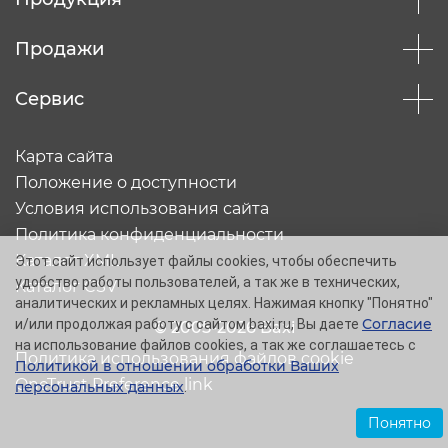
Продажи
Сервис
Карта сайта
Положение о доступности
Условия использования сайта
Политика конфиденциальности
Каталог XML
Этот сайт использует файлы cookies, чтобы обеспечить
удобство работы пользователей, а так же в технических,
Каталог CSV
аналитических и рекламных целях. Нажимая кнопку "Понятно"
Согласие
и/или продолжая работу с сайтом baxi.ru, Вы даете
© 2005-2026 Baxi
на использование файлов cookies, а так же соглашаетесь с
Политика использования файлов cookie
Политикой в отношении обработки Ваших
OneTrust Preference link
персональных данных
.
Понятно