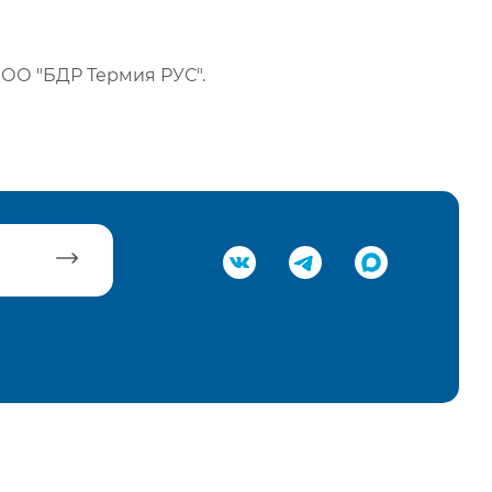
ОО "БДР Термия РУС".