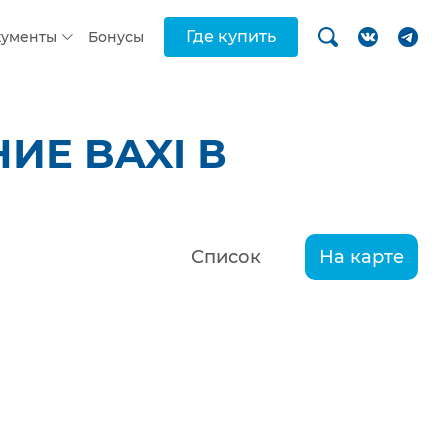
Где купить
кументы
Бонусы
ИЕ BAXI В
Список
На карте