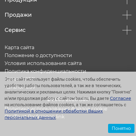
Продажи
Сервис
Карта сайта
Положение о доступности
Условия использования сайта
Политика конфиденциальности
Каталог XML
Этот сайт использует файлы cookies, чтобы обеспечить
удобство работы пользователей, а так же в технических,
Каталог CSV
аналитических и рекламных целях. Нажимая кнопку "Понятно"
Согласие
и/или продолжая работу с сайтом baxi.ru, Вы даете
© 2005-2026 Baxi
на использование файлов cookies, а так же соглашаетесь с
Политика использования файлов cookie
Политикой в отношении обработки Ваших
OneTrust Preference link
персональных данных
.
Понятно